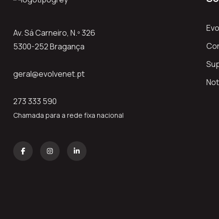
Evo
Av. Sá Carneiro, N.º 326
Co
5300-252 Bragança
Su
geral@evolvenet.pt
Not
273 333 590
Chamada para a rede fixa nacional