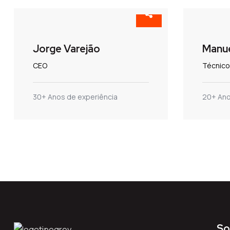
Jorge Varejão
Manue
CEO
Técnico
30+ Anos de experiência
20+ Ano
So