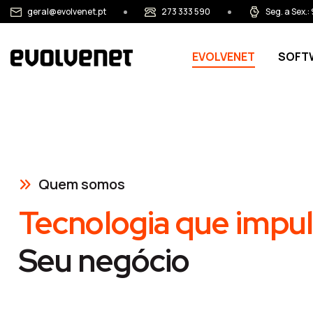
Passar para o conteúdo principal
geral@evolvenet.pt
273 333 590
Seg. a Sex.
Main navigation
EVOLVENET
SOFT
Quem somos
Tecnologia que impul
Seu negócio