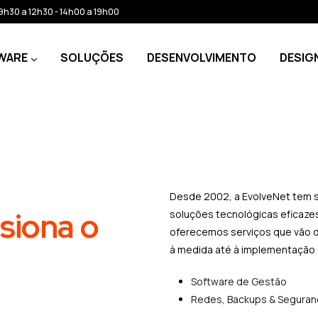
: 9h30 a 12h30 - 14h00 a 19h00
WARE
SOLUÇÕES
DESENVOLVIMENTO
DESIG
Desde 2002, a EvolveNet tem s
siona o
soluções tecnológicas eficazes
oferecemos serviços que vão 
à medida até à implementação d
Software de Gestão
Redes, Backups & Seguran